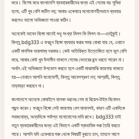
করে। বিশেষ করে বাংলাদেশি ব্যবহারকারীদের জন্য এই গেমের বড় সুবিধা
হলো, এটি খুব বেশি জটিল নয়; আবার একেবারে মনোযোগহীনভাবে ব্যবহার
করলেও ভালো অভিজ্ঞতা পাওয়া কঠিন।
অনেকেই ভাবেন বিঙ্গো মানেই শুধু সংখ্যা মিলল কি মিলল না—এতটুকুই।
কিন্তু bdg333 এ ফরচুন বিঙ্গো ব্যবহার করার সময় বোঝা যায় যে, এখানে
একটি মানসিক ভারসাম্য দরকার। কেউ অতিরিক্ত উত্তেজিত হলে ভুল বেশি
করে, আবার কেউ খুব উদাসীন থাকলে গেমের ভেতরের ছন্দ ধরতে পারেন না।
অর্থাৎ এই অভিজ্ঞতা উপভোগ করতে হলে একটি মাঝামাঝি জায়গায় থাকতে
হয়—যেখানে আপনি মনোযোগী, কিন্তু আবেগপ্রবণ নন; আগ্রহী, কিন্তু
তাড়াহুড়া করছেন না।
বাংলাদেশে অনেকে মোবাইলে হালকা ধরনের গেম বা রিয়েল-টাইম বিনোদন
পছন্দ করেন। ফরচুন বিঙ্গো সেই জায়গায় বেশ মানানসই, কারণ এটি একদিকে
সহজবোধ্য, অন্যদিকে পর্যাপ্ত মনোযোগের দাবি রাখে। bdg333 তাই
নতুন ব্যবহারকারীদের জন্য এই বিভাগে একটি স্বাভাবিক শুরু তৈরি করতে
পারে। আপনি যদি একেবারে শুরু থেকে বিষয়টি বুঝতে চান, তাহলে আগে