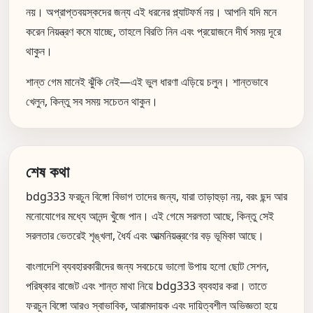
নয়। অপ্রাপ্তবয়স্কদের জন্য এই ধরনের প্ল্যাটফর্ম নয়। আপনি যদি মনে
করেন নিয়ন্ত্রণ কমে যাচ্ছে, তাহলে বিরতি নিন এবং প্রয়োজনে দীর্ঘ সময় দূরে
থাকুন।
শান্ত গেম মানেই ঝুঁকি নেই—এই ভুল ধারণা এড়িয়ে চলুন। শান্তভাবে
খেলুন, কিন্তু সব সময় সচেতন থাকুন।
শেষ কথা
bdg333 ফরচুন বিঙ্গো বিভাগ তাদের জন্য, যারা তাড়াহুড়া নয়, বরং ছন্দ আর
মনোযোগের মধ্যে আনন্দ খুঁজে পান। এই গেমে সরলতা আছে, কিন্তু সেই
সরলতার ভেতরেই শৃঙ্খলা, ধৈর্য এবং আত্মনিয়ন্ত্রণের বড় ভূমিকা আছে।
বাংলাদেশি ব্যবহারকারীদের জন্য সবচেয়ে ভালো উপায় হলো ছোট সেশন,
পরিষ্কার বাজেট এবং শান্ত মাথা নিয়ে bdg333 ব্যবহার করা। তাতে
ফরচুন বিঙ্গো আরও স্বাভাবিক, আরামদায়ক এবং দায়িত্বশীল অভিজ্ঞতা হয়ে