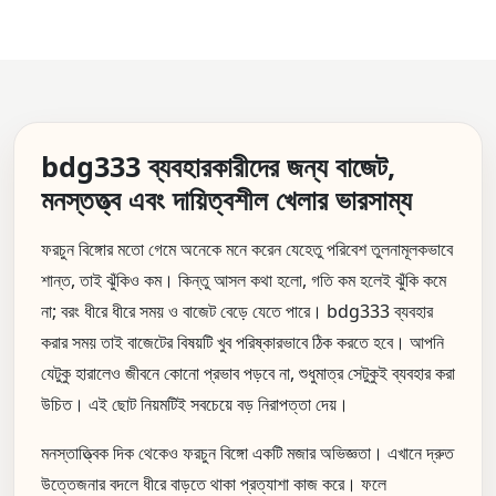
bdg333 ব্যবহারকারীদের জন্য বাজেট,
মনস্তত্ত্ব এবং দায়িত্বশীল খেলার ভারসাম্য
ফরচুন বিঙ্গোর মতো গেমে অনেকে মনে করেন যেহেতু পরিবেশ তুলনামূলকভাবে
শান্ত, তাই ঝুঁকিও কম। কিন্তু আসল কথা হলো, গতি কম হলেই ঝুঁকি কমে
না; বরং ধীরে ধীরে সময় ও বাজেট বেড়ে যেতে পারে। bdg333 ব্যবহার
করার সময় তাই বাজেটের বিষয়টি খুব পরিষ্কারভাবে ঠিক করতে হবে। আপনি
যেটুকু হারালেও জীবনে কোনো প্রভাব পড়বে না, শুধুমাত্র সেটুকুই ব্যবহার করা
উচিত। এই ছোট নিয়মটিই সবচেয়ে বড় নিরাপত্তা দেয়।
মনস্তাত্ত্বিক দিক থেকেও ফরচুন বিঙ্গো একটি মজার অভিজ্ঞতা। এখানে দ্রুত
উত্তেজনার বদলে ধীরে বাড়তে থাকা প্রত্যাশা কাজ করে। ফলে