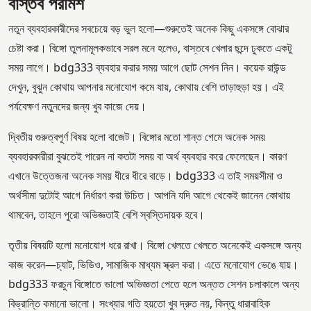
বাস্তব পরামর্শ
নতুন ব্যবহারকারীদের সবচেয়ে বড় ভুল হলো—শুরুতেই অনেক কিছু একসঙ্গে বোঝার
চেষ্টা করা। বিঙ্গো তুলনামূলকভাবে সরল মনে হলেও, বাস্তবে খেলার ছন্দে ঢুকতে একটু
সময় লাগে। bdg333 ব্যবহার করার সময় আগে ছোট সেশন নিন। কয়েক রাউন্ড
দেখুন, বুঝুন কোথায় আপনার মনোযোগ কমে যায়, কোথায় বেশি তাড়াহুড়া হয়। এই
পর্যবেক্ষণ নতুনদের জন্য খুব কাজে দেয়।
দ্বিতীয় গুরুত্বপূর্ণ বিষয় হলো বাজেট। বিঙ্গোর মতো শান্ত গেমে অনেক সময়
ব্যবহারকারীরা বুঝতেই পারেন না কতটা সময় বা অর্থ ব্যবহার করে ফেলেছেন। কারণ
এখানে উত্তেজনা অনেক সময় ধীরে ধীরে বাড়ে। bdg333 এ তাই সময়সীমা ও
অর্থসীমা দুটোই আগে নির্ধারণ করা উচিত। আপনি যদি আগে থেকেই জানেন কোথায়
থামবেন, তাহলে পুরো অভিজ্ঞতাই বেশি স্বস্তিদায়ক হবে।
তৃতীয় বিষয়টি হলো মনোযোগ ধরে রাখা। বিঙ্গো খেলতে খেলতে অনেকেই একসঙ্গে অন্য
কাজ করেন—চ্যাট, ভিডিও, সামাজিক মাধ্যম স্ক্রল করা। এতে মনোযোগ ভেঙে যায়।
bdg333 ফরচুন বিঙ্গোতে ভালো অভিজ্ঞতা পেতে হলে অন্তত সেশন চলাকালে অন্য
বিভ্রান্তি কমানো ভালো। সংখ্যার গতি হয়তো খুব দ্রুত নয়, কিন্তু ধারাবাহিক