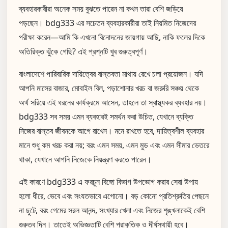
ব্যবহারকারীরা অনেক সময় বুঝতে পারেন না কখন তারা বেশি জড়িয়ে
পড়ছেন। bdg333 এর সচেতন ব্যবহারকারীরা তাই নিয়মিত নিজেদের
পরীক্ষা করেন—আমি কি এখনো বিনোদনের জায়গায় আছি, নাকি ফলের দিকে
অতিরিক্ত ঝুঁকে গেছি? এই প্রশ্নটি খুব গুরুত্বপূর্ণ।
বাংলাদেশে পারিবারিক দায়িত্বের বাস্তবতা মাথায় রেখে চলা প্রয়োজন। যদি
আপনি মাসের বাজার, মোবাইল বিল, পড়াশোনার খরচ বা জরুরি সঞ্চয় থেকে
অর্থ সরিয়ে এই ধরনের কার্যক্রমে আসেন, তাহলে তা স্বাস্থ্যকর ব্যবহার নয়।
bdg333 সব সময় এমন ব্যবহারই সমর্থন করা উচিত, যেখানে ব্যক্তি
নিজের বাস্তব জীবনকে আগে রাখেন। মনে রাখতে হবে, দায়িত্বশীল ব্যবহার
মানে শুধু কম খরচ করা নয়; বরং এমন সময়, এমন মুড এবং এমন সীমার ভেতরে
থাকা, যেখানে আপনি নিজেকে নিয়ন্ত্রণ করতে পারেন।
এই কারণে bdg333 এ ফরচুন বিঙ্গো বিভাগ উপভোগ করার সেরা উপায়
হলো ধীরে, ভেবে এবং সংযতভাবে এগোনো। বড় কোনো প্রতিশ্রুতির পেছনে
না ছুটে, বরং গেমের সরল আনন্দ, সংখ্যার খেলা এবং নিজের শৃঙ্খলাকেই বেশি
গুরুত্ব দিন। তাতেই অভিজ্ঞতাটি বেশি প্রাকৃতিক ও দীর্ঘস্থায়ী হবে।