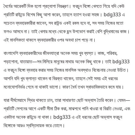
ধৈর্যের আরেকটি দিক হলো প্রত্যাশা নিয়ন্ত্রণ। ফরচুন বিঙ্গো খেলতে গিয়ে যদি কেউ
প্রতিটি রাউন্ডে বিশেষ কিছু আশা করেন, তাহলে হতাশ হওয়া সহজ। bdg333 এ
সচেতন ব্যবহারকারীরা জানেন, সব রাউন্ড একই রকম হবে না, সব সময় নিজের মতো
ফলও আসবে না। তাই খেলার মধ্যে থেকে ছন্দ উপভোগ করাই বেশি বুদ্ধিমানের কাজ।
এই মানসিকতা থাকলে ব্যবহারকারীর ওপর অযথা চাপ পড়ে না।
বাংলাদেশি ব্যবহারকারীদের জীবনযাত্রা অনেক সময় খুব ব্যস্ত। কাজ, পরিবার,
পড়াশোনা, যাতায়াত—সব মিলিয়ে মানুষের মাথায় অনেক কিছু থাকে। তাই bdg333
এ ফরচুন বিঙ্গো ব্যবহার করার সময় নিজের মানসিক অবস্থাও বিবেচনায় নেওয়া উচিত।
আপনি যদি খুব ক্লান্ত থাকেন বা বিরক্ত থাকেন, তাহলে সেই সময় এই ধরনের
মনোযোগনির্ভর গেমে না থাকাই ভালো। কারণ ধৈর্য তখন স্বাভাবিকভাবে কমে যায়।
যারা দীর্ঘমেয়াদে স্থির থাকতে চান, তারা সাধারণত ছোট অভ্যাস তৈরি করেন। যেমন—
প্রতিটি সেশনের আগে একটি সীমা ঠিক করা, মাঝপথে পানি খাওয়া বা বিরতি নেওয়া, এবং
একটানা অনেক রাউন্ডে না থাকা। bdg333 এ এই ধরনের ছোট অভ্যাস ফরচুন
বিঙ্গোকে আরও স্বস্তিদায়ক করে তোলে।