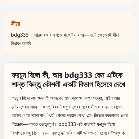
সীমা
bdg333 এ আনন্দ বজায় রাখতে বাজেট ও সময়—দুটো ক্ষেত্রেই সীমা
নির্ধারণ জরুরি।
ফরচুন বিঙ্গো কী, আর bdg333 কেন এটিকে
শান্ত কিন্তু কৌশলী একটি বিভাগ হিসেবে দেখে
ফরচুন বিঙ্গো নাম শুনলেই অনেকের মনে প্রথমে আসে সংখ্যা, লাইন আর
সৌভাগ্যের বিষয়। কিন্তু বিষয়টি শুধু ভাগ্যের মধ্যে সীমাবদ্ধ নয়। বিঙ্গো-
ধরনের গেমে মনোযোগ, ধৈর্য, গেমের প্রবাহ বোঝা এবং নিজের ব্যবহারের ওপর
নিয়ন্ত্রণ—এসবও গুরুত্বপূর্ণ। bdg333 এই কারণেই ফরচুন বিঙ্গো
বিভাগকে শুধু বিনোদন নয়, বরং ছন্দ-নির্ভর একটি অভিজ্ঞতা হিসেবে উপস্থাপন