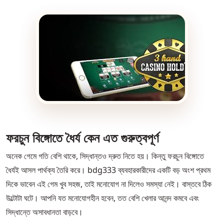
ফরচুন বিঙ্গোতে ধৈর্য কেন এত গুরুত্বপূর্ণ
অনেক গেমে গতি বেশি থাকে, সিদ্ধান্তও দ্রুত নিতে হয়। কিন্তু ফরচুন বিঙ্গোতে
ধৈর্যই আসল পার্থক্য তৈরি করে। bdg333 ব্যবহারকারীদের একটি বড় অংশ প্রথম
দিকে ভাবেন এই গেম খুব সহজ, তাই মনোযোগ না দিলেও সমস্যা নেই। বাস্তবে ঠিক
উল্টোটা ঘটে। আপনি যত মনোযোগহীন হবেন, তত বেশি খেলার আনন্দ কমবে এবং
সিদ্ধান্তে অসাবধানতা বাড়বে।